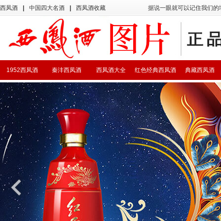
西凤酒
|
中国四大名酒
|
西凤酒收藏
据说一眼就可以记住我们的
1952西凤酒
秦沣西凤酒
西凤酒大全
红色经典西凤酒
典藏西凤酒