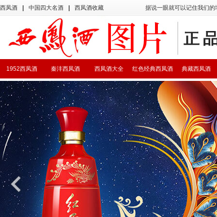
西凤酒
|
中国四大名酒
|
西凤酒收藏
据说一眼就可以记住我们的
1952西凤酒
秦沣西凤酒
西凤酒大全
红色经典西凤酒
典藏西凤酒