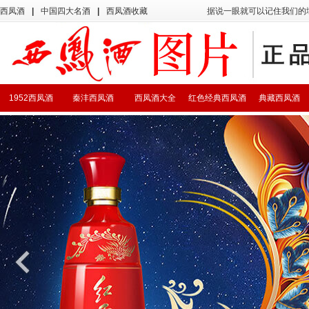
西凤酒
|
中国四大名酒
|
西凤酒收藏
据说一眼就可以记住我们的
1952西凤酒
秦沣西凤酒
西凤酒大全
红色经典西凤酒
典藏西凤酒