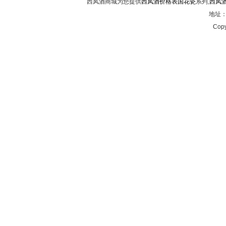
西凤酒商城为您提供
西凤酒价格表国花瓷
系列,
西凤
地址：西
Copy