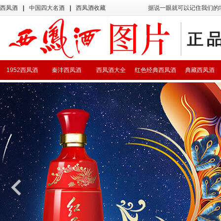
西凤酒
|
中国四大名酒
|
西凤酒收藏
据说一眼就可以记住我们的
1952西凤酒
秦沣西凤酒
西凤酒大全
红色经典西凤酒
典藏西凤酒