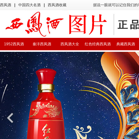
西凤酒
|
中国四大名酒
|
西凤酒收藏
据说一眼就可以记住我们的
1952西凤酒
秦沣西凤酒
西凤酒大全
红色经典西凤酒
典藏西凤酒