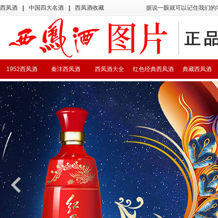
西凤酒
|
中国四大名酒
|
西凤酒收藏
据说一眼就可以记住我们的
1952西凤酒
秦沣西凤酒
西凤酒大全
红色经典西凤酒
典藏西凤酒