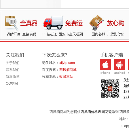
关注我们
下次怎么来?
手机客户端
关于我们
记住域名：
xfjvip.com
联系我们
百度搜索：
西凤酒商城
新浪微博
收藏本站：
收藏本站
关
QQ空间
如
1)
2
西凤酒商城为您提供
西凤酒价格表国花瓷
系列,
西凤
地址：西
Copy