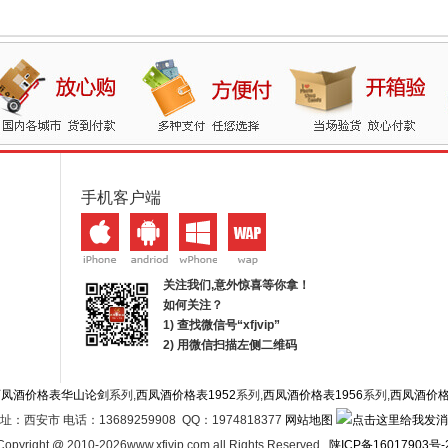
手机客户端
关注我们,意外惊喜等你拿！
如何关注？
1) 查找微信号“
xfjvip
”
2) 用微信扫描左侧二维码
西凤酒价格表华山论剑
系列,
西凤酒价格表1952
系列,
西凤酒价格表1956
系列,
西凤酒价
址：西安市 电话：13689259908 QQ：1974818377
网站地图
Copyright @ 2010-2026www.xfjvip.com all Rights Reserved .
陕ICP备16017903号-