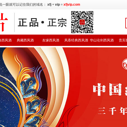
说一眼就可以记住我们的域名：
xfj
+
vip
=
xfjvip.com
典西凤酒
典藏西凤酒
友缘西凤酒
凤香经典西凤酒
华山论剑西凤酒
贵宾