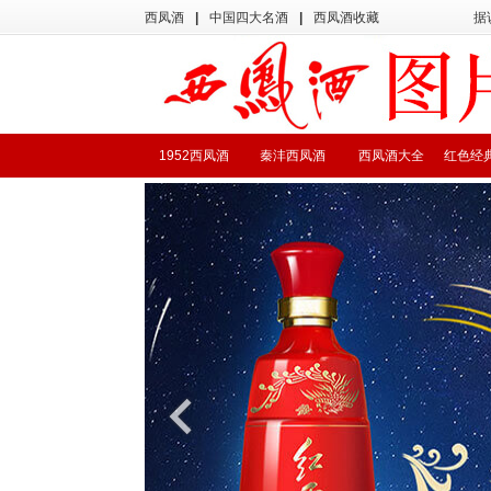
西凤酒
|
中国四大名酒
|
西凤酒收藏
据
1952西凤酒
秦沣西凤酒
西凤酒大全
红色经