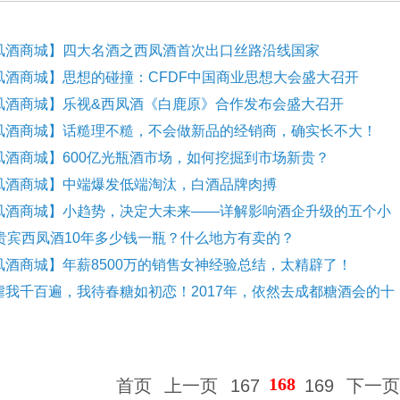
凤酒商城】四大名酒之西凤酒首次出口丝路沿线国家
凤酒商城】思想的碰撞：CFDF中国商业思想大会盛大召开
凤酒商城】乐视&西凤酒《白鹿原》合作发布会盛大召开
凤酒商城】话糙理不糙，不会做新品的经销商，确实长不大！
凤酒商城】600亿光瓶酒市场，如何挖掘到市场新贵？
凤酒商城】中端爆发低端淘汰，白酒品牌肉搏
凤酒商城】小趋势，决定大未来——详解影响酒企升级的五个小
度贵宾西凤酒10年多少钱一瓶？什么地方有卖的？
凤酒商城】年薪8500万的销售女神经验总结，太精辟了！
虐我千百遍，我待春糖如初恋！2017年，依然去成都糖酒会的十
168
首页
上一页
167
169
下一页