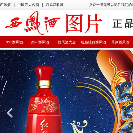
西凤酒
|
中国四大名酒
|
西凤酒收藏
据说一眼就可以记住我们的
1952西凤酒
秦沣西凤酒
西凤酒大全
红色经典西凤酒
典藏西凤酒