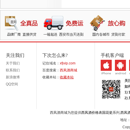
关注我们
下次怎么来?
手机客户端
关于我们
记住域名：
xfjvip.com
联系我们
百度搜索：
西凤酒商城
新浪微博
收藏本站：
收藏本站
关
QQ空间
如
1)
2
西凤酒商城为您提供
西凤酒价格表国花瓷
系列,
西凤
地址：西
Copy