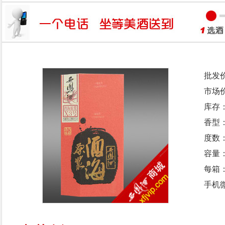
批发
市场
库存
香型
度数：
容量：
每箱
手机微