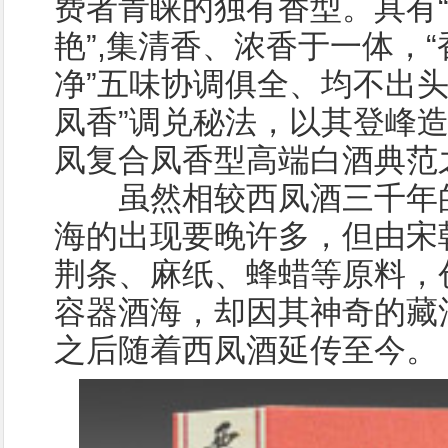
费者青睐的独有香型。具有
艳”,集清香、浓香于一体，
净”五味协调俱全、均不出头
凤香”调兑秘法，以其登峰
凤复合凤香型高端白酒典范
虽然相较西凤酒三千年的
海的出现要晚许多，但由宋
荆条、麻纸、蜂蜡等原料，
容器酒海，却因其神奇的藏
之后随着西凤酒延传至今。