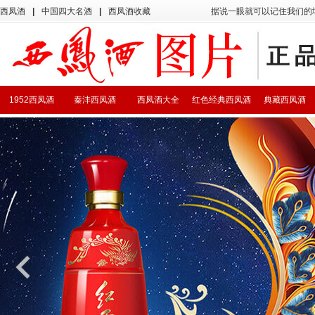
西凤酒
|
中国四大名酒
|
西凤酒收藏
据说一眼就可以记住我们的
1952西凤酒
秦沣西凤酒
西凤酒大全
红色经典西凤酒
典藏西凤酒