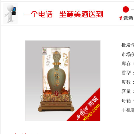
批发
市场
库存
香型
度数：
容量：
每箱
手机微