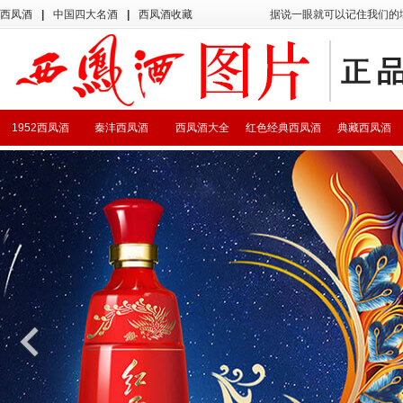
西凤酒
|
中国四大名酒
|
西凤酒收藏
据说一眼就可以记住我们的
1952西凤酒
秦沣西凤酒
西凤酒大全
红色经典西凤酒
典藏西凤酒