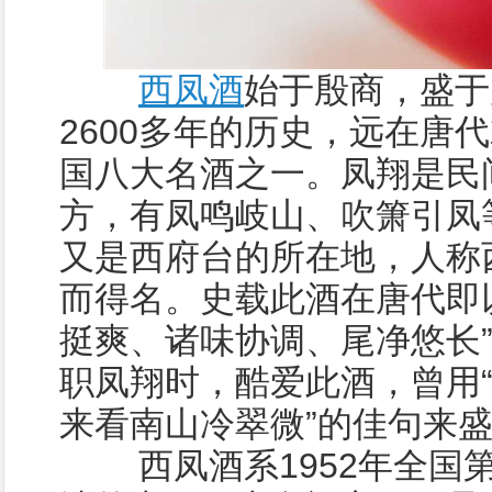
西凤酒
始于殷商，盛于
2600多年的历史，远在唐
国八大名酒之一。凤翔是民
方，有凤鸣岐山、吹箫引凤
又是西府台的所在地，人称
而得名。史载此酒在唐代即
挺爽、诸味协调、尾净悠长
职凤翔时，酷爱此酒，曾用
来看南山冷翠微”的佳句来
西凤酒系1952年全国第