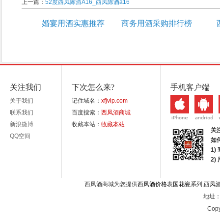
上一篇：
52度西凤陈酒A16_西凤陈酒a16
婚宴用酒实惠推荐
商务用酒采购排行榜
关注我们
下次怎么来?
手机客户端
关于我们
记住域名：
xfjvip.com
联系我们
百度搜索：
西凤酒商城
新浪微博
收藏本站：
收藏本站
关
QQ空间
如
1)
2
西凤酒商城为您提供
西凤酒价格表国花瓷
系列,
西凤
地址：西
Copy