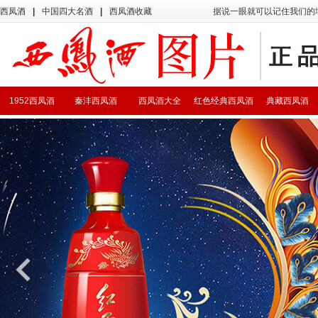
西凤酒
|
中国四大名酒
|
西凤酒收藏
据说一眼就可以记住我们的
1952西凤酒
秦沣西凤酒
西凤酒大全
红色经典西凤酒
典藏西凤酒