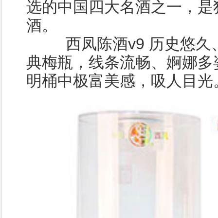
选的中国四大名酒之一，是
酒。
西凤陈酒v9 历史悠久
典梅瓶，线条流畅、婀娜多
明桶中极富美感，吸人目光