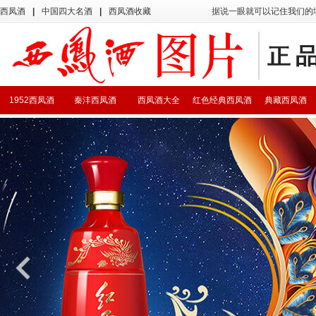
西凤酒
|
中国四大名酒
|
西凤酒收藏
据说一眼就可以记住我们的
1952西凤酒
秦沣西凤酒
西凤酒大全
红色经典西凤酒
典藏西凤酒