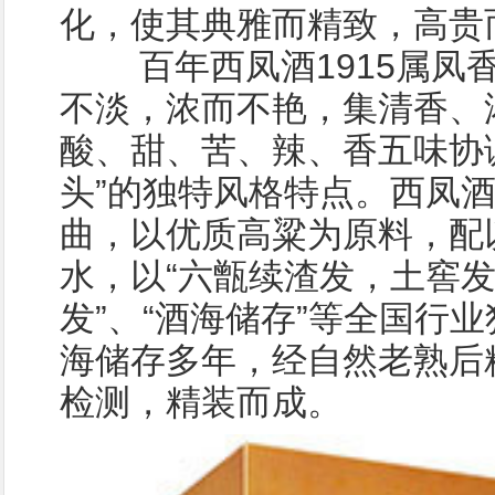
化，使其典雅而精致，高贵
百年西凤酒1915属凤香
不淡，浓而不艳，集清香、
酸、甜、苦、辣、香五味协
头”的独特风格特点。西凤
曲，以优质高粱为原料，配
水，以“六甑续渣发，土窖发
发”、“酒海储存”等全国行
海储存多年，经自然老熟后
检测，精装而成。