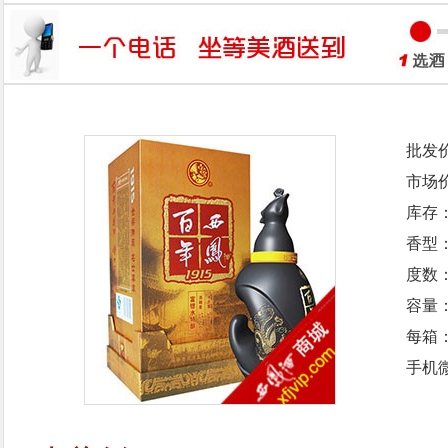
批发
市场
库存
香型
度数：
容量：
每箱
手机微