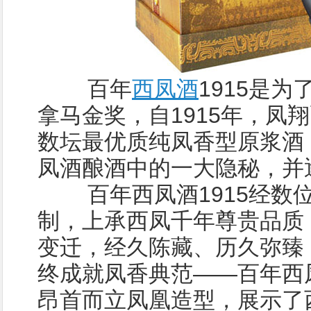
百年
西凤酒
1915是
拿马金奖，自1915年，凤
数坛最优质纯凤香型原浆酒
凤酒酿酒中的一大隐秘，并
百年西凤酒1915经数
制，上承西凤千年尊贵品质
变迁，经久陈藏、历久弥臻
终成就凤香典范——百年西
昂首而立凤凰造型，展示了