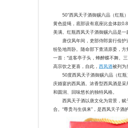
50°西凤天子酒御赐六品（红瓶）
黄色提绳，底部设有底座比盒体款0.
美满。红瓶西凤天子酒御赐六品是一
唐仪凤年间，吏部侍郎裴行俭护送
纷坠地而卧。随命部下查清原委，方
一首：“送客亭子头，蜂醉蝶不舞。
高宗饮之更喜，自此，
西凤酒
被列为
50度西凤天子酒御赐六品（红瓶
庆婚宴的西凤酒。浓香型西凤酒是采
和圆润、回味悠长的独特风格。
西凤天子酒以唐文化为背景，赋予
合。“尊贵与生俱来”，是西凤天子酒