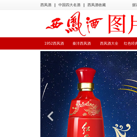
西凤酒
|
中国四大名酒
|
西凤酒收藏
据
1952西凤酒
秦沣西凤酒
西凤酒大全
红色经