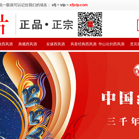
说一眼就可以记住我们的域名：
xfj
+
vip
=
xfjvip.com
典西凤酒
典藏西凤酒
友缘西凤酒
凤香经典西凤酒
华山论剑西凤酒
贵宾