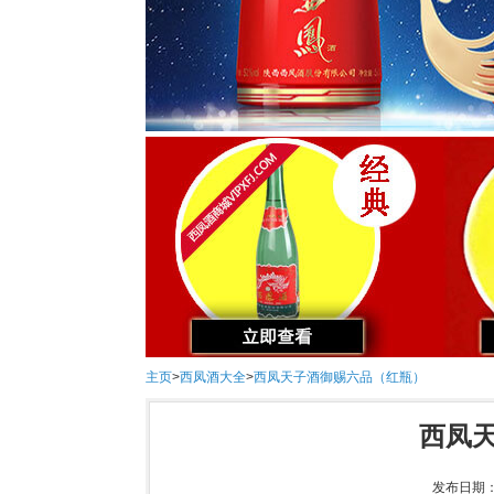
主页
>
西凤酒大全
>
西凤天子酒御赐六品（红瓶）
西凤
发布日期：2