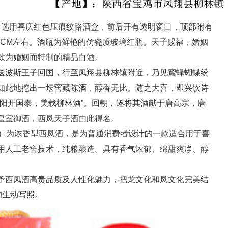
选用喜庆红色压痕纹路酒盒，前后开有透明窗口，顶部附有
8CM左右。酒瓶为鲜艳的仿瓷质玻璃红瓶。天子赐福，婚姻
款为婚姻而特制的精品白酒。
波斯王子回国，行至凤翔县柳林镇附近，乃见蜜蜂蝴蝶纷
知此地挖出一坛窖藏陈酒，醇香无比。随之大喜，即兴饮诗
三阳开国泰，美载柳林酒”。回朝，遂将其酒献于唐高宗，唐
皇室御酒，西凤天子酒由此得名。
）为浓香型西凤酒，是为普通消费者设计的一款适合用于喜
用人工老窖技术，纯粮酿造。具有香气浓郁、绵甜爽净、醇
西凤酒高贵品质及人性化魅力，把龙文化和凤文化完美结
的生动写照。