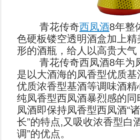
青花传奇
西凤酒
8年整
色硬板镂空透明酒盒加上精
形的酒瓶，给人以高贵大气
青花传奇西凤酒8年为凤
是以大酒海的凤香型优质基
优质浓香型基酒等调味酒精
纯凤香型西凤酒暴烈感的同
凤酒即保持凤香型西凤酒“
长”的特点,又吸收浓香型白
调”的优点。