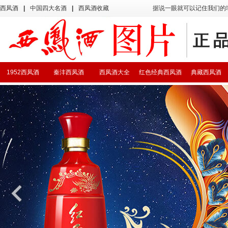
西凤酒
|
中国四大名酒
|
西凤酒收藏
据说一眼就可以记住我们的
1952西凤酒
秦沣西凤酒
西凤酒大全
红色经典西凤酒
典藏西凤酒