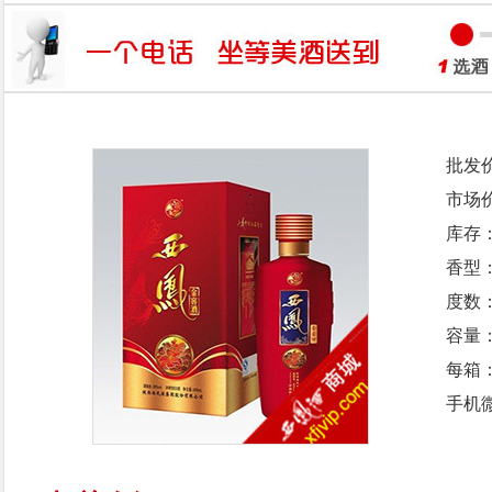
批发
市场
库存
香型
度数：
容量：
每箱
手机微