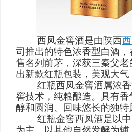
西凤金窖酒是由陕西
西
司推出的特色浓香型白酒，
售名列前茅，深获三秦父老
出新款红瓶包装，美观大气
红瓶西凤金窖酒属浓香型
窖技术，纯粮酿造。具有香
醇和圆润、回味悠长的独特
红瓶金窖西凤酒是以中国
为主，以其他自然发酵为辅，