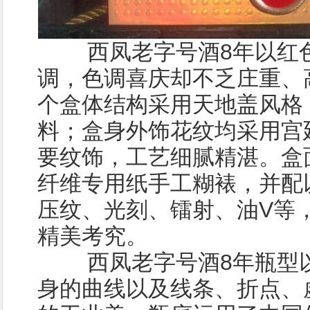
西凤老字号酒8年以红色
调，色调喜庆却不乏庄重、
个盒体结构采用天地盖风格
料；盒身外饰花纹均采用宫
要纹饰，工艺细腻精湛。盒
纤维专用纸手工糊裱，并配
压纹、光刻、镭射、油V等
精美考究。
西凤老字号酒8年瓶型以
身的曲线以及线条、折点、