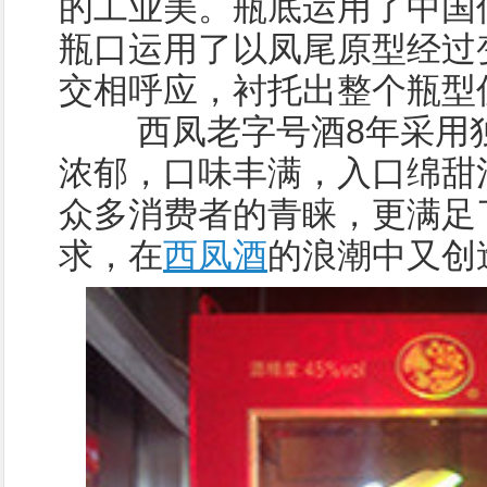
的工业美。瓶底运用了中国
瓶口运用了以凤尾原型经过
交相呼应，衬托出整个瓶型
西凤老字号酒8年采用独
浓郁，口味丰满，入口绵甜
众多消费者的青睐，更满足
求，在
西凤酒
的浪潮中又创