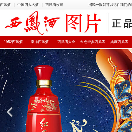
西凤酒
|
中国四大名酒
|
西凤酒收藏
据说一眼就可以记住我们的
1952西凤酒
秦沣西凤酒
西凤酒大全
红色经典西凤酒
典藏西凤酒