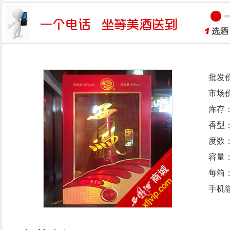
批发
市场
库存
香型
度数：
容量：
每箱
手机微