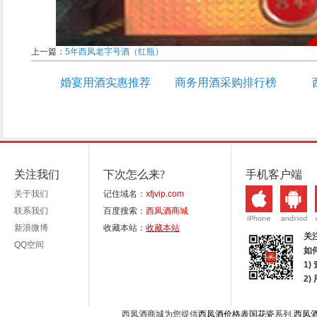
上一篇：
5年西凤老字号酒（红瓶）
婚宴用酒实惠推荐
商务用酒采购排行榜
关注我们
下次怎么来?
手机客户端
关于我们
记住域名：
xfjvip.com
联系我们
百度搜索：
西凤酒商城
新浪微博
收藏本站：
收藏本站
关
QQ空间
如
1)
2
西凤酒商城为您提供
西凤酒价格表国花瓷
系列,
西凤