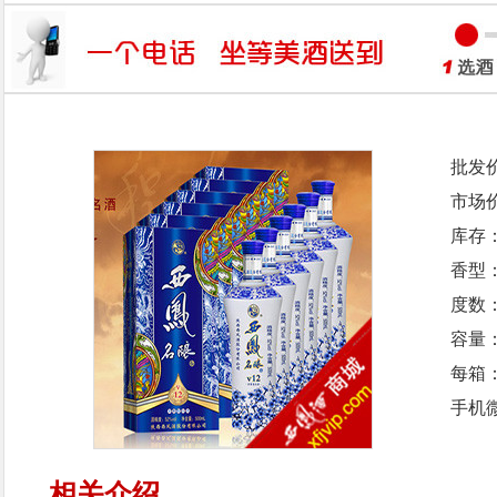
批发
市场
库存
香型
度数：
容量：
每箱
手机微
相关介绍