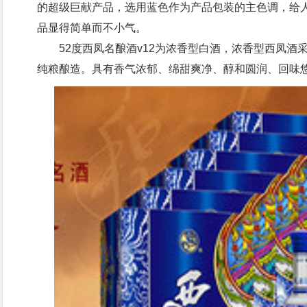
的超级巨献产品，选用蓝色作为产品包装的主色调，给
品显得简单而不小气。
52度西凤名酿酒v12为浓香型白酒，浓香型西凤酒
纯粮酿造。具有香气浓郁、绵甜爽净、醇和圆润、回味