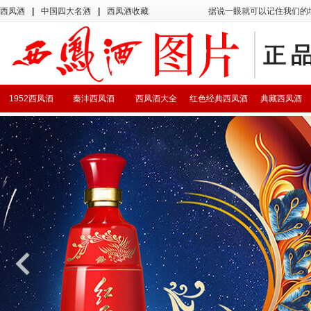
西凤酒
|
中国四大名酒
|
西凤酒收藏
据说一眼就可以记住我们的
1952西凤酒
秦沣西凤酒
西凤酒大全
红色经典西凤酒
典藏西凤酒