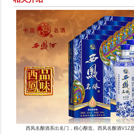
西凤名酿酒系出名门，精心酿造。西凤名酿酒V12