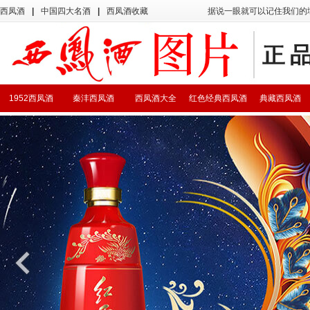
西凤酒
|
中国四大名酒
|
西凤酒收藏
据说一眼就可以记住我们的
1952西凤酒
秦沣西凤酒
西凤酒大全
红色经典西凤酒
典藏西凤酒