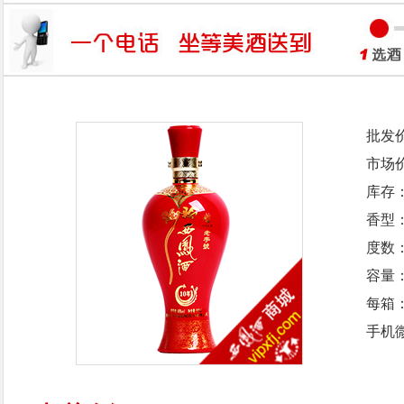
批发
市场
库存
香型
度数：
容量：
每箱
手机微