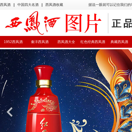
西凤酒
|
中国四大名酒
|
西凤酒收藏
据说一眼就可以记住我们的
1952西凤酒
秦沣西凤酒
西凤酒大全
红色经典西凤酒
典藏西凤酒