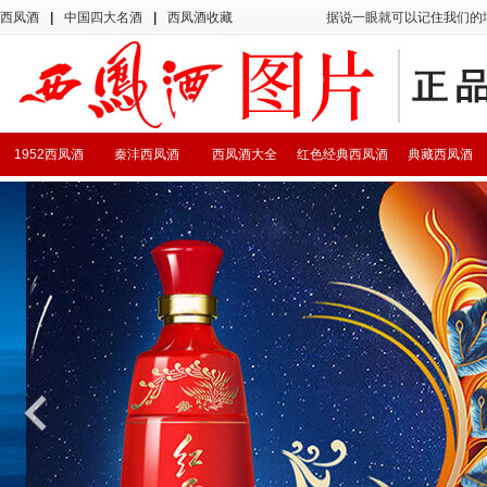
西凤酒
|
中国四大名酒
|
西凤酒收藏
据说一眼就可以记住我们的
1952西凤酒
秦沣西凤酒
西凤酒大全
红色经典西凤酒
典藏西凤酒