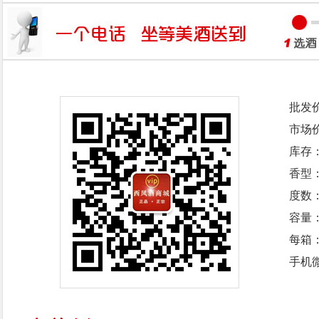
批发
市场
库存
香型
度数：
容量：
每箱
手机微