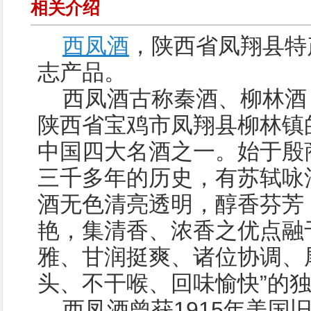
相关介绍
西凤酒
，陕西省凤翔县特
志产品。
西凤酒古称秦酒、柳林酒
陕西省宝鸡市凤翔县柳林镇
中国四大名酒之一。始于殷
三千多年的历史，有苏轼咏
酒无色清亮透明，醇香芬芳
艳，集清香、浓香之优点融
雅、甘润挺爽、诸位协调、尾
头、不干喉、回味愉快”的
西凤酒曾获1915年美国