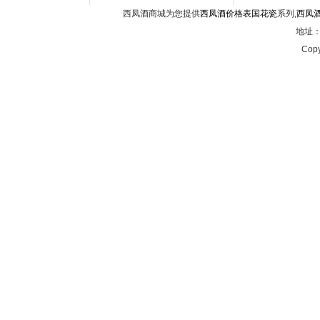
西凤酒商城为您提供
西凤酒价格表国花瓷
系列,
西凤
地址：西
Copy