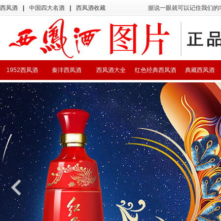
西凤酒
|
中国四大名酒
|
西凤酒收藏
据说一眼就可以记住我们的
1952西凤酒
秦沣西凤酒
西凤酒大全
红色经典西凤酒
典藏西凤酒