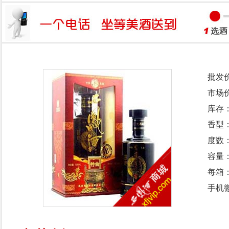
批发
市场
库存
香型
度数：
容量：
每箱
手机微