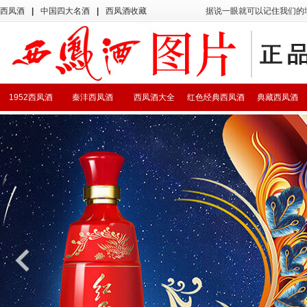
西凤酒
|
中国四大名酒
|
西凤酒收藏
据说一眼就可以记住我们的
1952西凤酒
秦沣西凤酒
西凤酒大全
红色经典西凤酒
典藏西凤酒