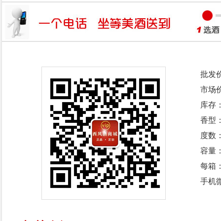
批发
市场
库存
香型
度数：
容量：
每箱
手机微