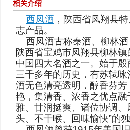
相关介绍
西凤酒
，陕西省凤翔县特
志产品。
西凤酒古称秦酒、柳林酒
陕西省宝鸡市凤翔县柳林镇
中国四大名酒之一。始于殷
三千多年的历史，有苏轼咏
酒无色清亮透明，醇香芬芳
艳，集清香、浓香之优点融
雅、甘润挺爽、诸位协调、尾
头、不干喉、回味愉快”的
西凤酒曾获1915年美国