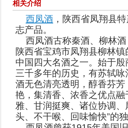
相关介绍
西凤酒
，陕西省凤翔县特
志产品。
西凤酒古称秦酒、柳林酒
陕西省宝鸡市凤翔县柳林镇
中国四大名酒之一。始于殷
三千多年的历史，有苏轼咏
酒无色清亮透明，醇香芬芳
艳，集清香、浓香之优点融
雅、甘润挺爽、诸位协调、尾
头、不干喉、回味愉快”的
西凤酒曾获1915年美国