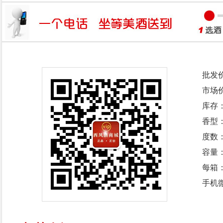
批发
市场
库存
香型
度数：
容量：
每箱
手机微