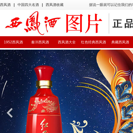
西凤酒
|
中国四大名酒
|
西凤酒收藏
据说一眼就可以记住我们的
1952西凤酒
秦沣西凤酒
西凤酒大全
红色经典西凤酒
典藏西凤酒