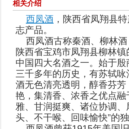
相关介绍
西凤酒
，陕西省凤翔县特
志产品。
西凤酒古称秦酒、柳林酒
陕西省宝鸡市凤翔县柳林镇
中国四大名酒之一。始于殷
三千多年的历史，有苏轼咏
酒无色清亮透明，醇香芬芳
艳，集清香、浓香之优点融
雅、甘润挺爽、诸位协调、尾
头、不干喉、回味愉快”的
西凤酒曾获1915年美国