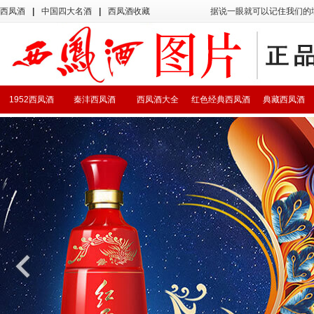
西凤酒
|
中国四大名酒
|
西凤酒收藏
据说一眼就可以记住我们的
1952西凤酒
秦沣西凤酒
西凤酒大全
红色经典西凤酒
典藏西凤酒