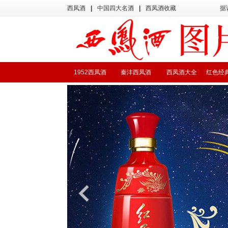
西凤酒
|
中国四大名酒
|
西凤酒收藏
据
1952西凤酒
秦沣西凤酒
西凤酒大全
红色经