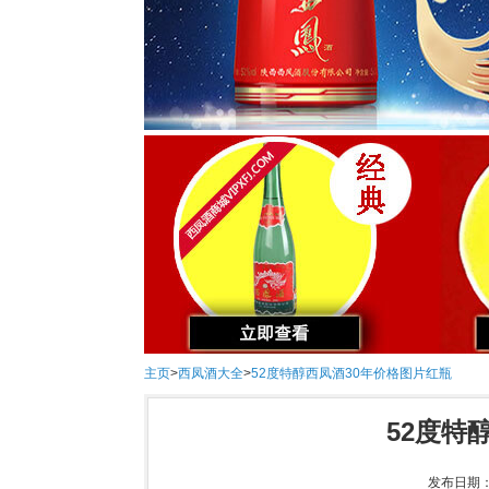
主页
>
西凤酒大全
>
52度特醇西凤酒30年价格图片红瓶
52度特
发布日期：2