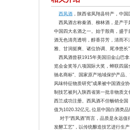
西凤酒
，陕西省凤翔县特产，中国
西凤酒古称秦酒、柳林酒，是产于
中国四大名酒之一。始于殷商，盛于
酒无色清亮透明，醇香芬芳，清而不
雅、甘润挺爽、诸位协调、尾净悠长”
西凤酒曾获1915年美国旧金山巴拿
览会金奖等八项国际大奖，蝉联四届全
驰名商标”、国家原产地域保护产品、
风味特征物质研究”成果被中国酒业协
制技艺被列入陕西省第一批非物质文
西兰成功注册。西凤酒不但畅销全国，
值为1020.32亿元, 位居中国白酒
对于“西凤酒”而言，品质是永远值
发酵工艺”，以传统酿造技艺进行生