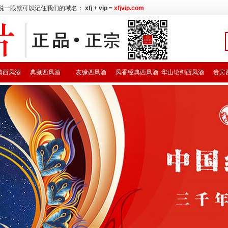
说一眼就可以记住我们的域名：
xfj
+
vip
=
xfjvip.com
典西凤酒
典藏西凤酒
友缘西凤酒
凤香经典西凤酒
华山论剑西凤酒
贵宾