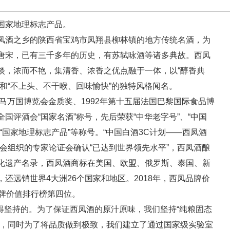
国家地理标志产品。
凤酒之乡的陕西省宝鸡市凤翔县柳林镇的地方传统名酒，为
唐宋，已有三千多年的历史，有苏轼咏酒等诸多典故。西凤
淡，浓而不艳，集清香、浓香之优点融于一体，以“醇香典
和“不上头、不干喉、回味愉快”的独特风格闻名。
马万国博览会金质奖、1992年第十五届法国巴黎国际食品博
国评酒会“国家名酒”称号，先后荣获“中华老字号”、“中国
“国家地理标志产品”等称号。“中国白酒3C计划——西凤酒
会组织的专家论证会确认“已达到世界领先水平”，西凤酒酿
化遗产名录，西凤酒商标在美国、欧盟、俄罗斯、泰国、新
还远销世界4大洲26个国家和地区。2018年，西凤品牌价
类品牌价值排行榜第四位。
得坚持的。为了保证西凤酒的原汁原味，我们坚持“纯粮固态
产，同时为了将品质做到极致，我们建立了通过国家级实验室