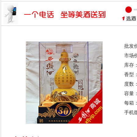
批发
市场
库存
香型
度数：
容量：
每箱
手机微