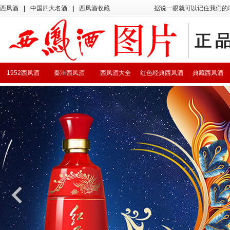
西凤酒
|
中国四大名酒
|
西凤酒收藏
据说一眼就可以记住我们的
1952西凤酒
秦沣西凤酒
西凤酒大全
红色经典西凤酒
典藏西凤酒