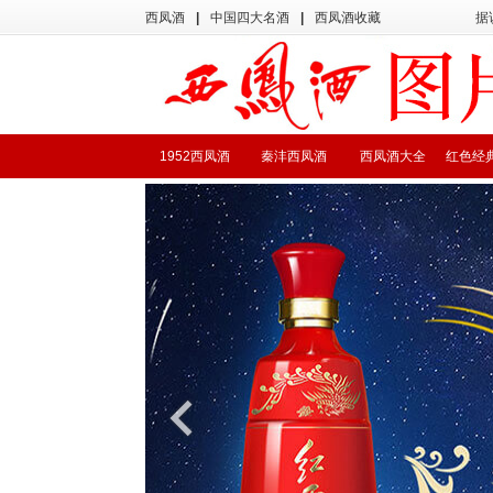
西凤酒
|
中国四大名酒
|
西凤酒收藏
据
1952西凤酒
秦沣西凤酒
西凤酒大全
红色经