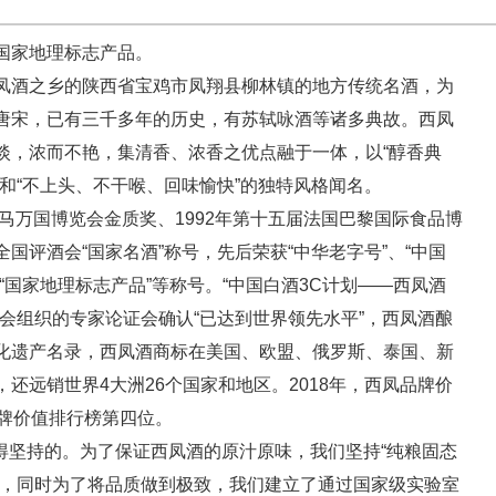
国家地理标志产品。
凤酒之乡的陕西省宝鸡市凤翔县柳林镇的地方传统名酒，为
唐宋，已有三千多年的历史，有苏轼咏酒等诸多典故。西凤
淡，浓而不艳，集清香、浓香之优点融于一体，以“醇香典
和“不上头、不干喉、回味愉快”的独特风格闻名。
马万国博览会金质奖、1992年第十五届法国巴黎国际食品博
国评酒会“国家名酒”称号，先后荣获“中华老字号”、“中国
“国家地理标志产品”等称号。“中国白酒3C计划——西凤酒
会组织的专家论证会确认“已达到世界领先水平”，西凤酒酿
化遗产名录，西凤酒商标在美国、欧盟、俄罗斯、泰国、新
还远销世界4大洲26个国家和地区。2018年，西凤品牌价
类品牌价值排行榜第四位。
得坚持的。为了保证西凤酒的原汁原味，我们坚持“纯粮固态
产，同时为了将品质做到极致，我们建立了通过国家级实验室