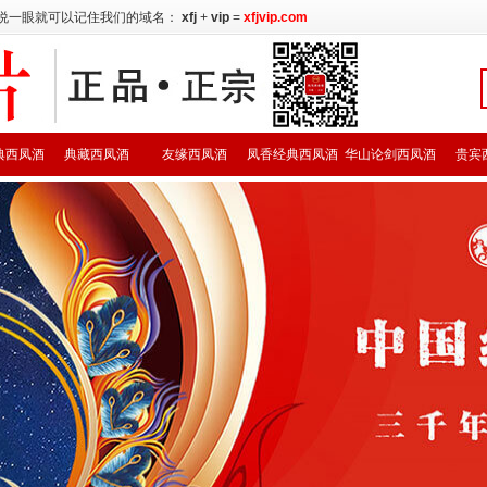
说一眼就可以记住我们的域名：
xfj
+
vip
=
xfjvip.com
典西凤酒
典藏西凤酒
友缘西凤酒
凤香经典西凤酒
华山论剑西凤酒
贵宾