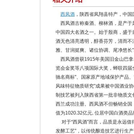
西凤酒
，陕西省凤翔县特产，中国
西凤酒古称秦酒、柳林酒，是产于
中国四大名酒之一。始于殷商，盛于
酒无色清亮透明，醇香芬芳，清而不
雅、甘润挺爽、诸位协调、尾净悠长”
西凤酒曾获1915年美国旧金山巴拿
览会金奖等八项国际大奖，蝉联四届全
驰名商标”、国家原产地域保护产品、
风味特征物质研究”成果被中国酒业协
制技艺被列入陕西省第一批非物质文
西兰成功注册。西凤酒不但畅销全国，
值为1020.32亿元, 位居中国白酒
对于“西凤酒”而言，品质是永远值
发酵工艺”，以传统酿造技艺进行生