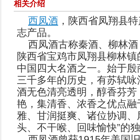
相关介绍
西凤酒
，陕西省凤翔县特
志产品。
西凤酒古称秦酒、柳林酒
陕西省宝鸡市凤翔县柳林镇
中国四大名酒之一。始于殷
三千多年的历史，有苏轼咏
酒无色清亮透明，醇香芬芳
艳，集清香、浓香之优点融
雅、甘润挺爽、诸位协调、尾
头、不干喉、回味愉快”的
西凤酒曾获1915年美国