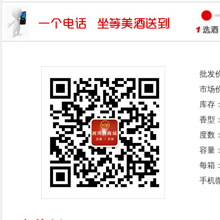
批发
市场
库存
香型
度数：
容量：
每箱
手机微