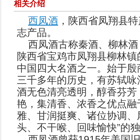
相关介绍
西凤酒
，陕西省凤翔县特
志产品。
西凤酒古称秦酒、柳林酒
陕西省宝鸡市凤翔县柳林镇
中国四大名酒之一。始于殷
三千多年的历史，有苏轼咏
酒无色清亮透明，醇香芬芳
艳，集清香、浓香之优点融
雅、甘润挺爽、诸位协调、尾
头、不干喉、回味愉快”的
西凤酒曾获1915年美国