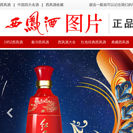
西凤酒
|
中国四大名酒
|
西凤酒收藏
据说一眼就可以记住我们的
1952西凤酒
秦沣西凤酒
西凤酒大全
红色经典西凤酒
典藏西凤酒