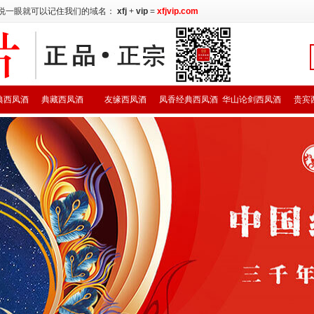
说一眼就可以记住我们的域名：
xfj
+
vip
=
xfjvip.com
典西凤酒
典藏西凤酒
友缘西凤酒
凤香经典西凤酒
华山论剑西凤酒
贵宾