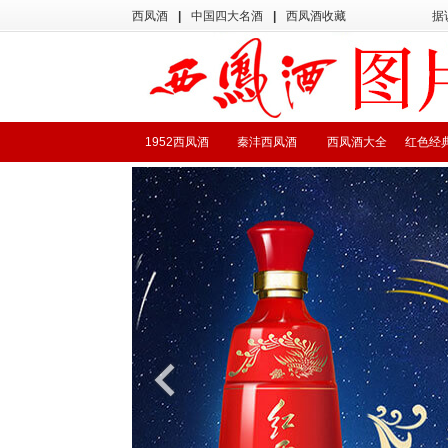
西凤酒
|
中国四大名酒
|
西凤酒收藏
据
1952西凤酒
秦沣西凤酒
西凤酒大全
红色经