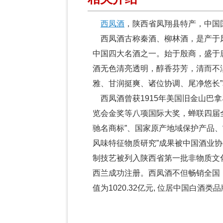
西凤酒
，陕西省凤翔县特产，中国
西凤酒古称秦酒、柳林酒，是产于
中国四大名酒之一。始于殷商，盛于
酒无色清亮透明，醇香芬芳，清而不
雅、甘润挺爽、诸位协调、尾净悠长”
西凤酒曾获1915年美国旧金山巴拿
览会金奖等八项国际大奖，蝉联四届全
驰名商标”、国家原产地域保护产品、
风味特征物质研究”成果被中国酒业协
制技艺被列入陕西省第一批非物质文
西兰成功注册。西凤酒不但畅销全国，
值为1020.32亿元, 位居中国白酒