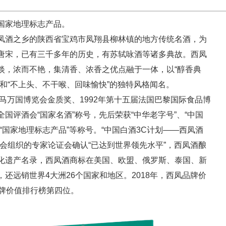
国家地理标志产品。
凤酒之乡的陕西省宝鸡市凤翔县柳林镇的地方传统名酒，为
唐宋，已有三千多年的历史，有苏轼咏酒等诸多典故。西凤
淡，浓而不艳，集清香、浓香之优点融于一体，以“醇香典
和“不上头、不干喉、回味愉快”的独特风格闻名。
马万国博览会金质奖、1992年第十五届法国巴黎国际食品博
国评酒会“国家名酒”称号，先后荣获“中华老字号”、“中国
“国家地理标志产品”等称号。“中国白酒3C计划——西凤酒
会组织的专家论证会确认“已达到世界领先水平”，西凤酒酿
化遗产名录，西凤酒商标在美国、欧盟、俄罗斯、泰国、新
还远销世界4大洲26个国家和地区。2018年，西凤品牌价
类品牌价值排行榜第四位。