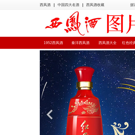
西凤酒
|
中国四大名酒
|
西凤酒收藏
据
1952西凤酒
秦沣西凤酒
西凤酒大全
红色经