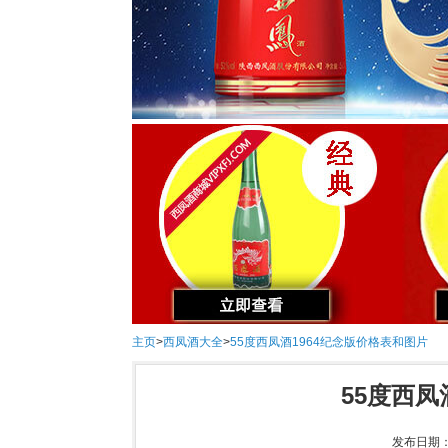
主页
>
西凤酒大全
>
55度西凤酒1964纪念版价格表和图片
55度西凤
发布日期：2