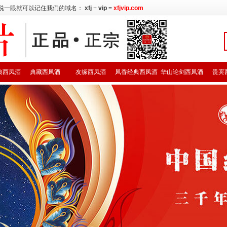
说一眼就可以记住我们的域名：
xfj
+
vip
=
xfjvip.com
典西凤酒
典藏西凤酒
友缘西凤酒
凤香经典西凤酒
华山论剑西凤酒
贵宾