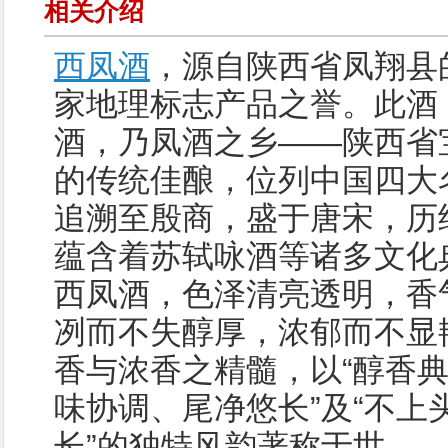
相关介绍
西凤酒
，源自陕西省凤翔县
家地理标志产品之誉。此酒
酒，乃凤酒之乡——陕西省
的传统佳酿，位列中国四大
追溯至殷商，盛于唐宋，历
蕴含着苏轼咏酒等诸多文化
西凤酒，色泽清亮透明，香
冽而不失醇厚，浓郁而不显
香与浓香之精髓，以“醇香
味协调、尾净悠长”及“不上
长”的独特风韵著称于世。