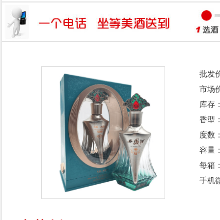
批发
市场
库存
香型
度数：
容量：
每箱
手机微