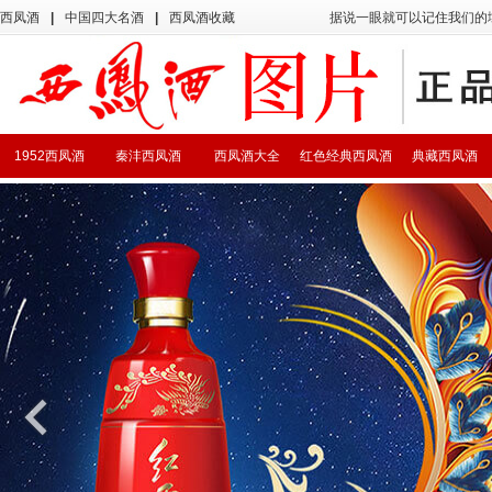
西凤酒
|
中国四大名酒
|
西凤酒收藏
据说一眼就可以记住我们的
1952西凤酒
秦沣西凤酒
西凤酒大全
红色经典西凤酒
典藏西凤酒