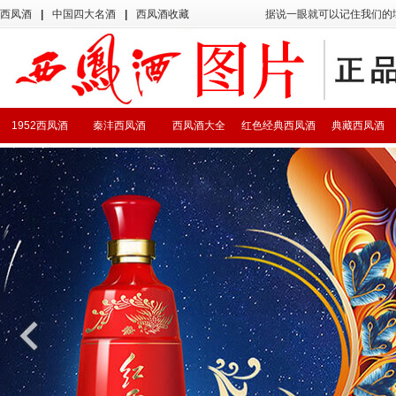
西凤酒
|
中国四大名酒
|
西凤酒收藏
据说一眼就可以记住我们的
1952西凤酒
秦沣西凤酒
西凤酒大全
红色经典西凤酒
典藏西凤酒