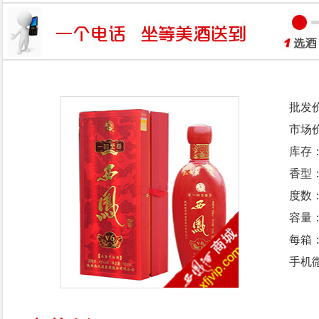
批发
市场
库存
香型
度数：
容量：
每箱
手机微