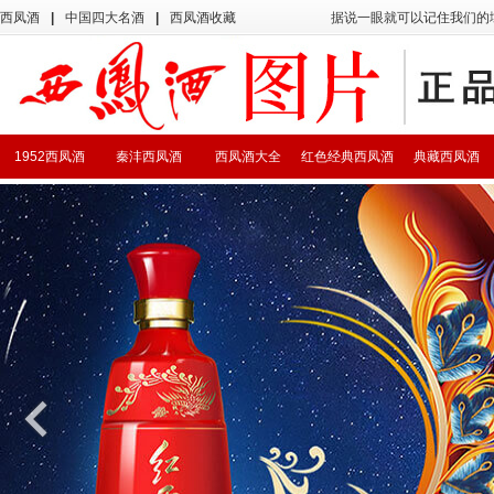
西凤酒
|
中国四大名酒
|
西凤酒收藏
据说一眼就可以记住我们的
1952西凤酒
秦沣西凤酒
西凤酒大全
红色经典西凤酒
典藏西凤酒