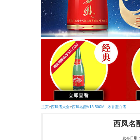
主页
>
西凤酒大全
>
西凤名酿V18 500ML 浓香型白酒
西凤名酿
发布日期：2