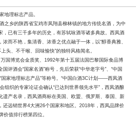
家地理标志产品。
酒之乡的陕西省宝鸡市凤翔县柳林镇的地方传统名酒，为中
宋，已有三千多年的历史，有苏轼咏酒等诸多典故。西凤酒
，浓而不艳，集清香、浓香之优点融于一体，以“醇香典雅、
不上头、不干喉、回味愉快”的独特风格闻名。
马万国博览会金质奖、1992年第十五届法国巴黎国际食品博
国评酒会“国家名酒”称号，先后荣获“中华老字号”、“中国
“国家地理标志产品”等称号。“中国白酒3C计划——西凤酒
会组织的专家论证会确认“已达到世界领先水平”，西凤酒酿
化遗产名录，西凤酒商标在美国、欧盟、俄罗斯、泰国、新
还远销世界4大洲26个国家和地区。2018年，西凤品牌价
类品牌价值排行榜第四位。