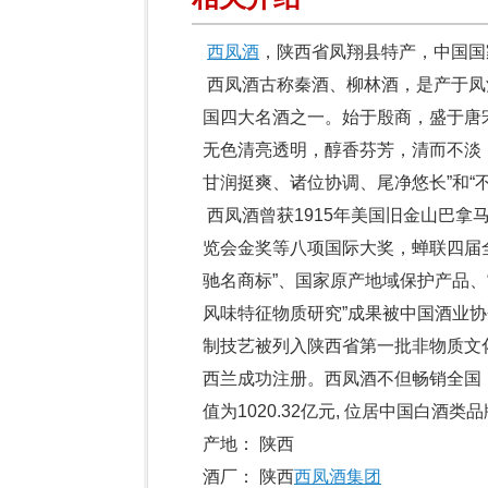
西凤酒
，陕西省凤翔县特产，中国国
西凤酒古称秦酒、柳林酒，是产于凤
国四大名酒之一。始于殷商，盛于唐
无色清亮透明，醇香芬芳，清而不淡
甘润挺爽、诸位协调、尾净悠长”和“
西凤酒曾获1915年美国旧金山巴拿
览会金奖等八项国际大奖，蝉联四届全
驰名商标”、国家原产地域保护产品、
风味特征物质研究”成果被中国酒业协
制技艺被列入陕西省第一批非物质文
西兰成功注册。西凤酒不但畅销全国，
值为1020.32亿元, 位居中国白酒
产地： 陕西
酒厂： 陕西
西凤酒集团