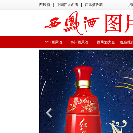
西凤酒
|
中国四大名酒
|
西凤酒收藏
据
1952西凤酒
秦沣西凤酒
西凤酒大全
红色经