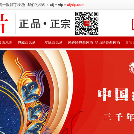
说一眼就可以记住我们的域名：
xfj
+
vip
=
xfjvip.com
典西凤酒
典藏西凤酒
友缘西凤酒
凤香经典西凤酒
华山论剑西凤酒
贵宾