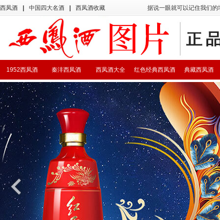
西凤酒
|
中国四大名酒
|
西凤酒收藏
据说一眼就可以记住我们的
1952西凤酒
秦沣西凤酒
西凤酒大全
红色经典西凤酒
典藏西凤酒