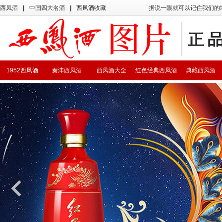
西凤酒
|
中国四大名酒
|
西凤酒收藏
据说一眼就可以记住我们的
1952西凤酒
秦沣西凤酒
西凤酒大全
红色经典西凤酒
典藏西凤酒