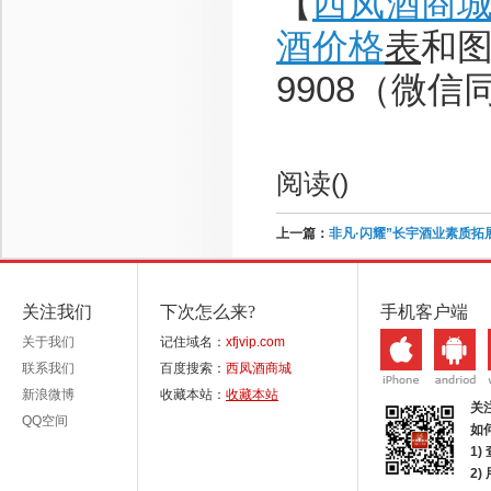
【
西凤酒商
酒价格
表
和图
9908（微信
阅读(
)
上一篇：
非凡·闪耀”长宇酒业素质拓
关注我们
下次怎么来?
手机客户端
关于我们
记住域名：
xfjvip.com
联系我们
百度搜索：
西凤酒商城
新浪微博
收藏本站：
收藏本站
关
QQ空间
如
1)
2