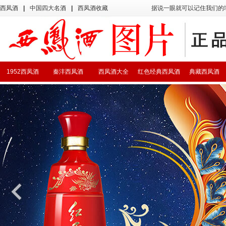
西凤酒
|
中国四大名酒
|
西凤酒收藏
据说一眼就可以记住我们的
1952西凤酒
秦沣西凤酒
西凤酒大全
红色经典西凤酒
典藏西凤酒