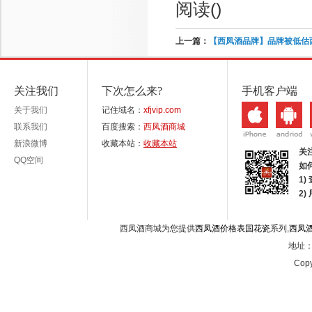
阅读(
)
上一篇：
【西凤酒品牌】品牌被低估
关注我们
下次怎么来?
手机客户端
关于我们
记住域名：
xfjvip.com
联系我们
百度搜索：
西凤酒商城
新浪微博
收藏本站：
收藏本站
关
QQ空间
如
1)
2
西凤酒商城为您提供
西凤酒价格表国花瓷
系列,
西凤
地址：西
Copy