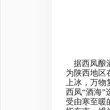
据西凤酿
为陕西地区
上冰，万物
西凤“酒海
受由寒至暖