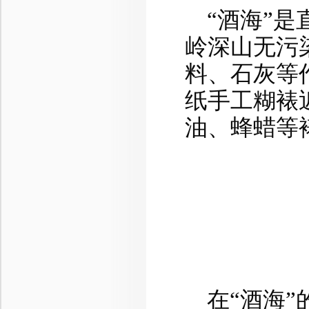
“酒海”是
岭深山无污
料、石灰等
纸手工糊裱
油、蜂蜡等
在“酒海