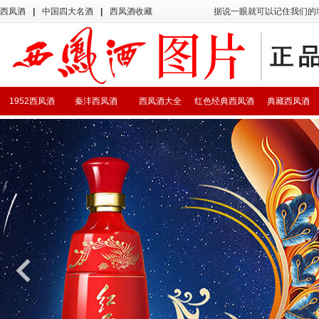
西凤酒
|
中国四大名酒
|
西凤酒收藏
据说一眼就可以记住我们的
1952西凤酒
秦沣西凤酒
西凤酒大全
红色经典西凤酒
典藏西凤酒