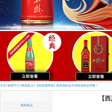
主页
>
新闻中心
>
西凤焦点
>
【西凤酒商城】西凤酒的这件神器居然会呼吸！
【西
西凤焦点