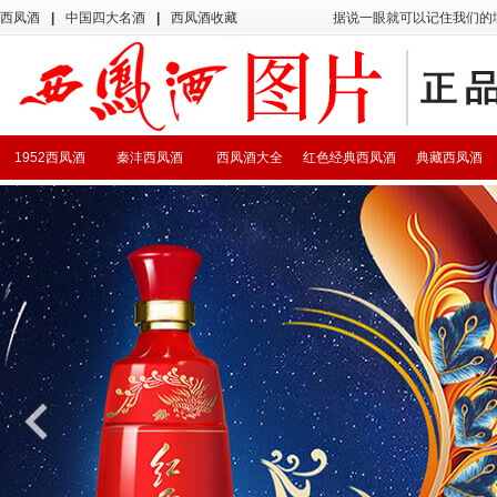
西凤酒
|
中国四大名酒
|
西凤酒收藏
据说一眼就可以记住我们的
1952西凤酒
秦沣西凤酒
西凤酒大全
红色经典西凤酒
典藏西凤酒