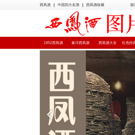
西凤酒
|
中国四大名酒
|
西凤酒收藏
据
1952西凤酒
秦沣西凤酒
西凤酒大全
红色经