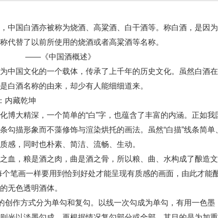
，中国白酒亦被称为烧酒、高粱酒、白干酒等。称白酒，是因为
称代替了以前所使用的烧酒或者高粱酒等名称。
《中国酒概述》
为中国文化的一个载体，传承了上千年的历史文化。虽然白酒在
是白酒名称的由来，却少有人能细细道来。
：内藏乾坤
博大精深，一个简单的“白”字，也蕴含了丰富的内涵。正如我国
条勾描形象而不藻修饰与渲染烘托的画法。虽然“白描”线条简
质感，同时也朴素、简洁、流畅、生动。
之血，粮是酒之肉，曲是酒之骨，所以粮、曲、水构成了酿造文
每个笔画一样要用到恰到好处才能呈现有质感的画面，由此才能
的无色透明酒体。
的创作方式分为单勾和复勾。以线一次勾成为单勾，有用一色墨
则光以淡墨勾成，再根据情况复勾部分或全部，其目的是为加重