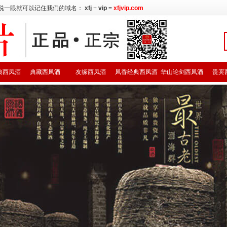
说一眼就可以记住我们的域名：
xfj
+
vip
=
xfjvip.com
典西凤酒
典藏西凤酒
友缘西凤酒
凤香经典西凤酒
华山论剑西凤酒
贵宾