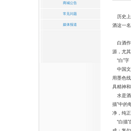
商城公告
常见问题
历史上
媒体报道
酒这一名
——
白酒作
源，尤其
“白”字
中国文化
用墨色线
具精神和
水是酒
描”中的
净，纯正
“白描”
成；复勾