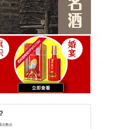
？
看次数
次