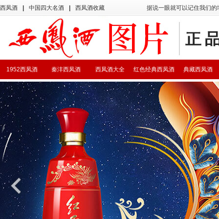
西凤酒
|
中国四大名酒
|
西凤酒收藏
据说一眼就可以记住我们的
1952西凤酒
秦沣西凤酒
西凤酒大全
红色经典西凤酒
典藏西凤酒