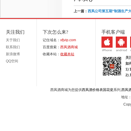
上一篇：
西凤公司第五期“制酒生产
关注我们
下次怎么来?
手机客户端
关于我们
记住域名：
xfjvip.com
联系我们
百度搜索：
西凤酒商城
新浪微博
收藏本站：
收藏本站
关
QQ空间
如
1)
2
西凤酒商城为您提供
西凤酒价格表国花瓷
系列,
西凤
地址：西
Copy