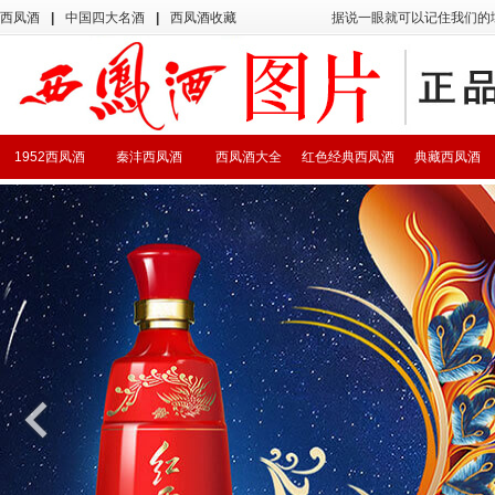
西凤酒
|
中国四大名酒
|
西凤酒收藏
据说一眼就可以记住我们的
1952西凤酒
秦沣西凤酒
西凤酒大全
红色经典西凤酒
典藏西凤酒