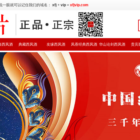
说一眼就可以记住我们的域名：
xfj
+
vip
=
xfjvip.com
典西凤酒
典藏西凤酒
友缘西凤酒
凤香经典西凤酒
华山论剑西凤酒
贵宾