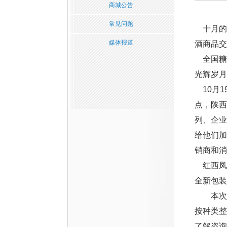
商城公告
常见问题
十月的天
媒体报道
酒商品交
全国糖
光辉岁月
10月1
点，陕西
列、企
给他们
销商和消
红西凤
全新包装
本次糖
按种类
了解咨询