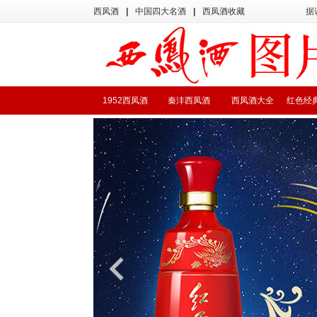
西凤酒
|
中国四大名酒
|
西凤酒收藏
据
1952西凤酒
秦沣西凤酒
西凤酒大全
红色经