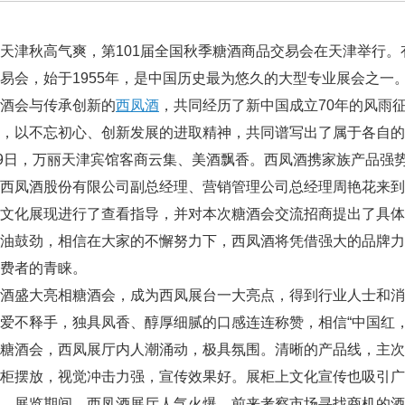
津秋高气爽，第101届全国秋季糖酒商品交易会在天津举行。有
易会，始于1955年，是中国历史最为悠久的大型专业展会之一
酒会与传承创新的
西凤酒
，共同经历了新中国成立70年的风雨
，以不忘初心、创新发展的进取精神，共同谱写出了属于各自的
9日，万丽天津宾馆客商云集、美酒飘香。西凤酒携家族产品强势
西凤酒股份有限公司副总经理、营销管理公司总经理周艳花来到
业文化展现进行了查看指导，并对本次糖酒会交流招商提出了具
加油鼓劲，相信在大家的不懈努力下，西凤酒将凭借强大的品牌
费者的青睐。
酒盛大亮相糖酒会，成为西凤展台一大亮点，得到行业人士和消
爱不释手，独具凤香、醇厚细腻的口感连连称赞，相信“中国红
酒会，西凤展厅内人潮涌动，极具氛围。清晰的产品线，主次
整柜摆放，视觉冲击力强，宣传效果好。展柜上文化宣传也吸引
。展览期间，西凤酒展厅人气火爆，前来考察市场寻找商机的酒