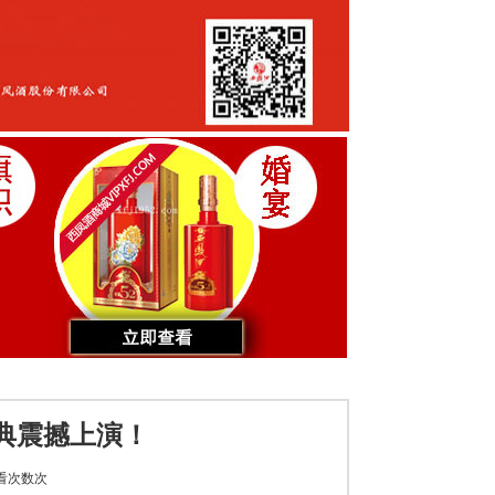
典震撼上演！
看次数
次