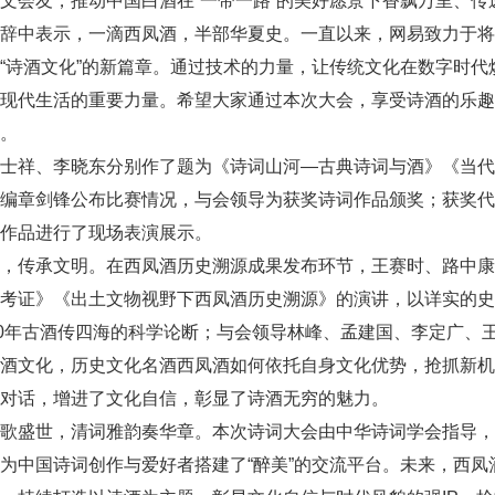
文会友，推动中国白酒在“一带一路”的美好愿景下香飘万里、传
致辞中表示，一滴西凤酒，半部华夏史。一直以来，网易致力于
“诗酒文化”的新篇章。通过技术的力量，让传统文化在数字时
响现代生活的重要力量。希望大家通过本次大会，享受诗酒的乐
。
王士祥、李晓东分别作了题为《诗词山河—古典诗词与酒》《当
编章剑锋公布比赛情况，与会领导为获奖诗词作品颁奖；获奖代
作品进行了现场表演展示。
源，传承文明。在西凤酒历史溯源成果发布环节，王赛时、路中
流考证》《出土文物视野下西凤酒历史溯源》的演讲，以详实的
00年古酒传四海的科学论断；与会领导林峰、孟建国、李定广、
诗酒文化，历史文化名酒西凤酒如何依托自身文化优势，抢抓新
对话，增进了文化自信，彰显了诗酒无穷的魅力。
化歌盛世，清词雅韵奏华章。本次诗词大会由中华诗词学会指导
为中国诗词创作与爱好者搭建了“醉美”的交流平台。未来，西