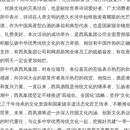
、丝路文化的完美结合，也是献给世界诗词爱好者、广大消费者
辞中表示，诗词在人类文明的悠久长河中始终散发着耀眼的光芒
凤酒，作为中国凤香型白酒的鼻祖和典型代表，也是国家级非物
绝、礼赞美好。本次活动的成功举办，是西凤集团公司全面贯彻
，积极弘扬中华优秀传统文化的有力举措。相信有中国作协的正
支持，有西凤集团公司和网易新闻全体员工的砥砺奋发，有在座
的明天一定会更加灿烂。
致辞中代表西凤集团，对各位领导、各位嘉宾的莅临表示热烈的
的感谢，向诗词大会的获奖作者表示热烈的祝贺。他指出，酒是
信和复兴力量。一直以来，西凤酒既是传统文化的继承者、弘扬
潮中，西凤集团坚定不移推进“高端化、全国化”战略，坚持“文化
托三千年传承的文化资源和国家级非遗活态化匠艺传承，不断推动
亮世界。未来，西凤酒将进一步深入挖掘文化内涵、创新文化表
的时代重任，与众多中华优秀传统文化一起，把握好共建“一带