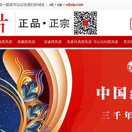
说一眼就可以记住我们的域名：
xfj
+
vip
=
xfjvip.com
典西凤酒
典藏西凤酒
友缘西凤酒
凤香经典西凤酒
华山论剑西凤酒
贵宾