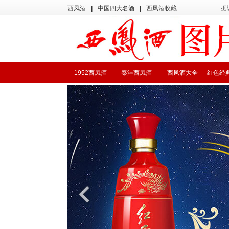
西凤酒
|
中国四大名酒
|
西凤酒收藏
据
1952西凤酒
秦沣西凤酒
西凤酒大全
红色经