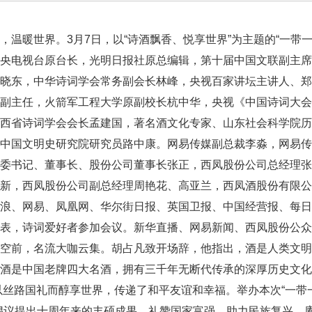
，温暖世界。3月7日，以“诗酒飘香、悦享世界”为主题的“一带一
中央电视台原台长，光明日报社原总编辑，第十届中国文联副主
李晓东，中华诗词学会常务副会长林峰，央视百家讲坛主讲人、
部副主任，火箭军工程大学原副校长杭中华，央视《中国诗词大
陕西省诗词学会会长孟建国，著名酒文化专家、山东社会科学院
、中国文明史研究院研究员路中康。网易传媒副总裁李淼，网易
党委书记、董事长、股份公司董事长张正，西凤股份公司总经理
拴新，西凤股份公司副总经理周艳花、高亚兰，西凤酒股份有限
浪、网易、凤凰网、华尔街日报、英国卫报、中国经营报、每日
代表，诗词爱好者参加会议。新华直播、网易新闻、西凤股份公
空前，名流大咖云集。胡占凡致开场辞，他指出，酒是人类文明
凤酒是中国老牌四大名酒，拥有三千年无断代传承的深厚历史文
以丝路国礼而醇享世界，传递了和平友谊和幸福。举办本次“一带
倡议提出十周年来的丰硕成果，礼赞国家富强，助力民族复兴，