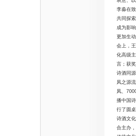
表意、以
李淼在
共同探索
成为影
更加生动
会上，
化高级主
言；获奖
诗酒同
凤之源
凤、70
播中国
行了圆桌
诗酒文
合主办，