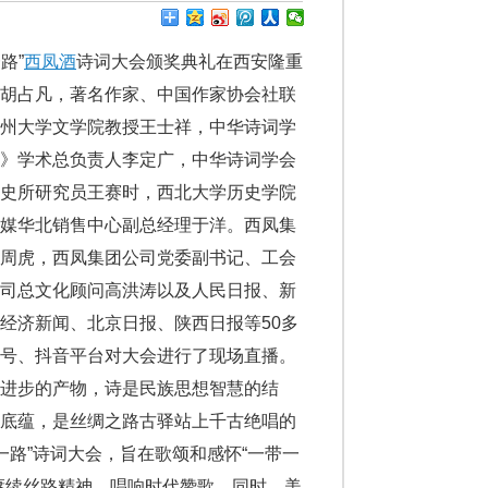
路”
西凤酒
诗词大会颁奖典礼在西安隆重
席胡占凡，著名作家、中国作家协会社联
郑州大学文学院教授王士祥，中华诗词学
会》学术总负责人李定广，中华诗词学会
历史所研究员王赛时，西北大学历史学院
传媒华北销售中心副总经理于洋。西凤集
张周虎，西凤集团公司党委副书记、工会
公司总文化顾问高洪涛以及人民日报、新
经济新闻、北京日报、陕西日报等50多
众号、抖音平台对大会进行了现场直播。
进步的产物，诗是民族思想智慧的结
化底蕴，是丝绸之路古驿站上千古绝唱的
一路”诗词大会，旨在歌颂和感怀“一带一
赓续丝路精神，唱响时代赞歌。同时，美