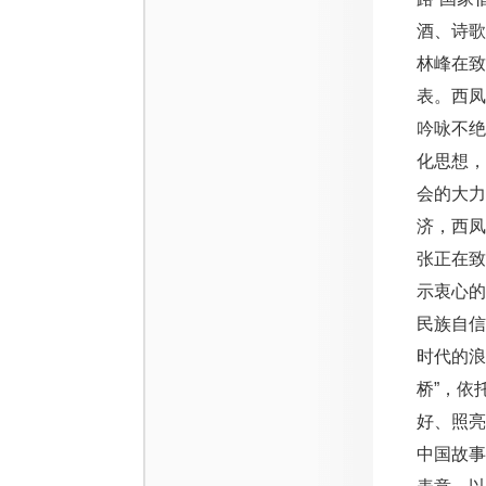
酒、诗歌
林峰在致
表。西
吟咏不
化思想
会的大力
济，西凤
张正在
示衷心
民族自
时代的浪
桥”，依
好、照
中国故事