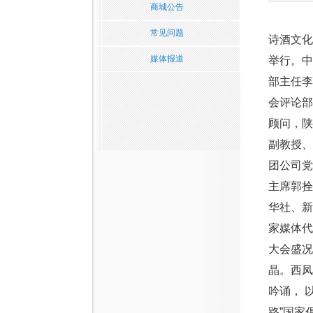
商城公告
常见问题
诗酒文化
媒体报道
举行。
部主任
会评论
顾问，
副教授
团公司
主席郭
华社、新
家媒体
大会盛况
晶。西
吟诵， 
路”国家