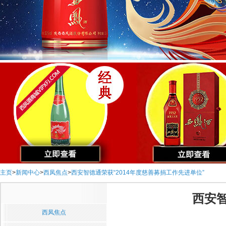
主页
>
新闻中心
>
西凤焦点
>
西安智德通荣获“2014年度慈善募捐工作先进单位”
西安智
西凤焦点