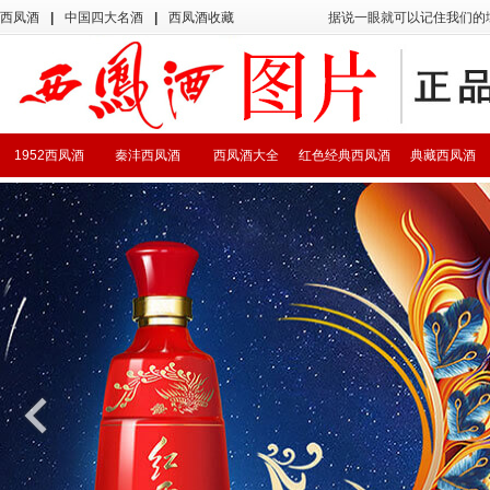
西凤酒
|
中国四大名酒
|
西凤酒收藏
据说一眼就可以记住我们的
1952西凤酒
秦沣西凤酒
西凤酒大全
红色经典西凤酒
典藏西凤酒