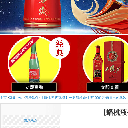
主页
>
新闻中心
>
西凤焦点
>
【蟠桃液·西凤酒】一图解析蟠桃液100件秒速售出的奥妙
【蟠桃液
西凤焦点