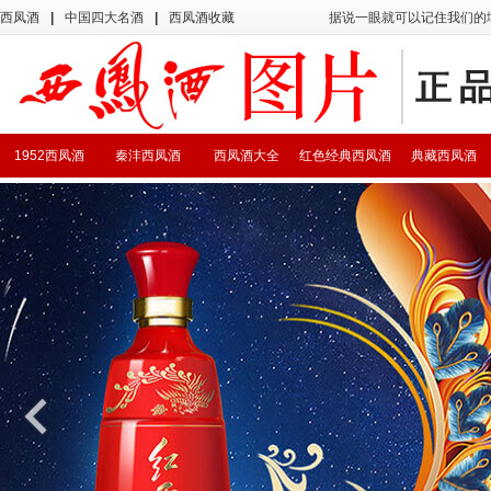
西凤酒
|
中国四大名酒
|
西凤酒收藏
据说一眼就可以记住我们的
1952西凤酒
秦沣西凤酒
西凤酒大全
红色经典西凤酒
典藏西凤酒