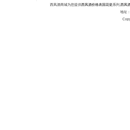
西凤酒商城为您提供
西凤酒价格表国花瓷
系列,
西凤
地址：西
Copy