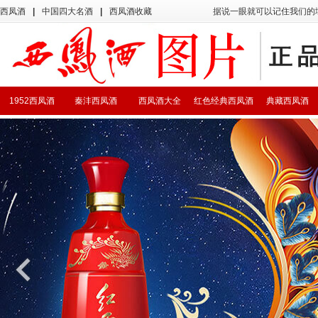
西凤酒
|
中国四大名酒
|
西凤酒收藏
据说一眼就可以记住我们的
1952西凤酒
秦沣西凤酒
西凤酒大全
红色经典西凤酒
典藏西凤酒