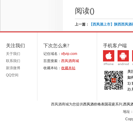
阅读(
)
上一篇：
【西凤酒上市】陕西西凤酒
关注我们
下次怎么来?
手机客户端
关于我们
记住域名：
xfjvip.com
联系我们
百度搜索：
西凤酒商城
新浪微博
收藏本站：
收藏本站
关
QQ空间
如
1)
2
西凤酒商城为您提供
西凤酒价格表国花瓷
系列,
西凤
地址：西
Copy