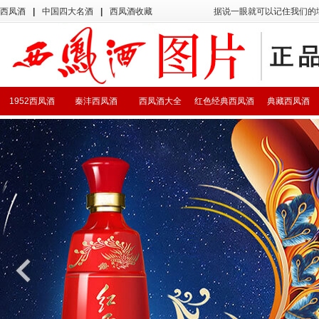
西凤酒
|
中国四大名酒
|
西凤酒收藏
据说一眼就可以记住我们的
1952西凤酒
秦沣西凤酒
西凤酒大全
红色经典西凤酒
典藏西凤酒