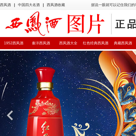
西凤酒
|
中国四大名酒
|
西凤酒收藏
据说一眼就可以记住我们的
1952西凤酒
秦沣西凤酒
西凤酒大全
红色经典西凤酒
典藏西凤酒